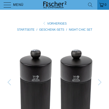
MENÜ
0
VORHERIGES
STARTSEITE
/
GESCHENK-SETS
/
NIGHT CHIC SET