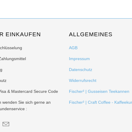
R EINKAUFEN
ALLGEMEINES
schlüsselung
AGB
Zahlungsmittel
Impressum
ng
Datenschutz
hutz
Widerrufsrecht
 Visa & Mastercard Secure Code
Fischer² | Gusseisen Teekannen
n wenden Sie sich gerne an
Fischer² | Craft Coffee - Kaffeeku
undenservice :