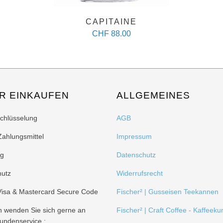
CAPITAINE
CHF 88.00
R EINKAUFEN
ALLGEMEINES
schlüsselung
AGB
Zahlungsmittel
Impressum
ng
Datenschutz
hutz
Widerrufsrecht
 Visa & Mastercard Secure Code
Fischer² | Gusseisen Teekannen
n wenden Sie sich gerne an
Fischer² | Craft Coffee - Kaffeeku
undenservice :