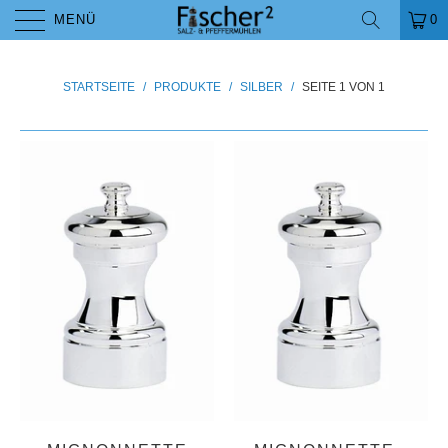
MENÜ
0
STARTSEITE
/
PRODUKTE
/
SILBER
/
SEITE 1 VON 1