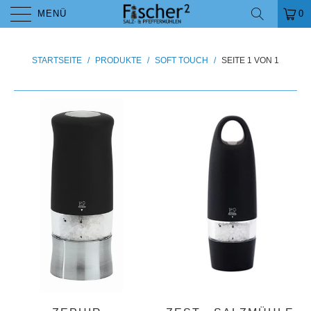
MENÜ
0
STARTSEITE
/
PRODUKTE
/
SOFT TOUCH
/
SEITE 1 VON 1