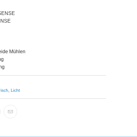
S SENSE
SENSE
beide Mühlen
ng
ng
risch
,
Licht