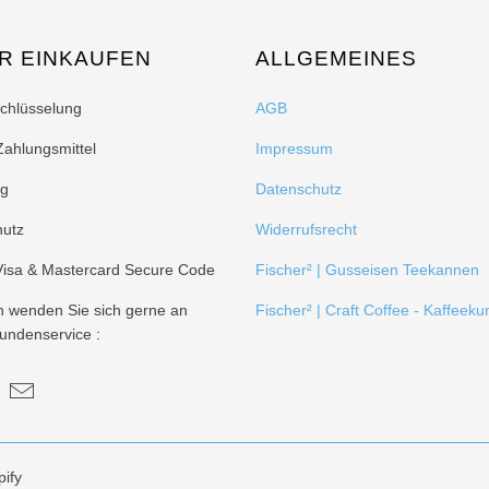
R EINKAUFEN
ALLGEMEINES
schlüsselung
AGB
Zahlungsmittel
Impressum
ng
Datenschutz
hutz
Widerrufsrecht
 Visa & Mastercard Secure Code
Fischer² | Gusseisen Teekannen
n wenden Sie sich gerne an
Fischer² | Craft Coffee - Kaffeeku
undenservice :
ify