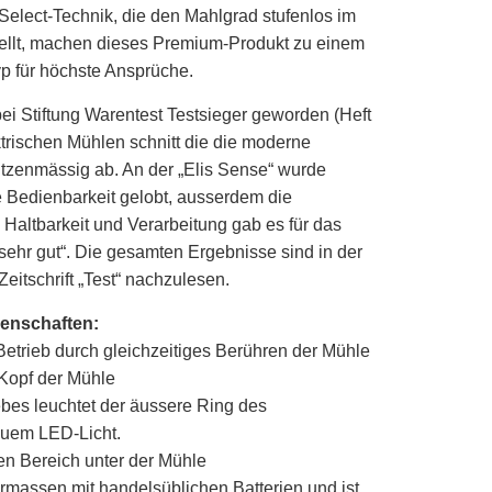
'Select-Technik, die den Mahlgrad stufenlos im
tellt, machen dieses Premium-Produkt zu einem
p für höchste Ansprüche.
bei Stiftung Warentest Testsieger geworden (Heft
trischen Mühlen schnitt die die moderne
itzenmässig ab.
An der „Elis Sense“ wurde
e Bedienbarkeit gelobt, ausserdem die
 Haltbarkeit und Verarbeitung gab es für das
sehr gut“. Die gesamten Ergebnisse sind in der
eitschrift „Test“ nachzulesen.
enschaften:
Betrieb durch gleichzeitiges Berühren der Mühle
Kopf der Mühle
bes leuchtet der äussere Ring des
auem LED-Licht.
n Bereich unter der Mühle
ermassen mit handelsüblichen Batterien und ist