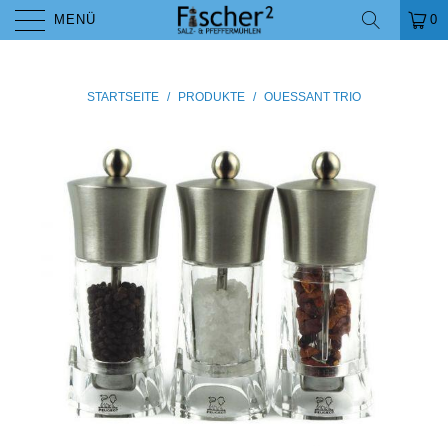
MENÜ
0
STARTSEITE
/
PRODUKTE
/
OUESSANT TRIO